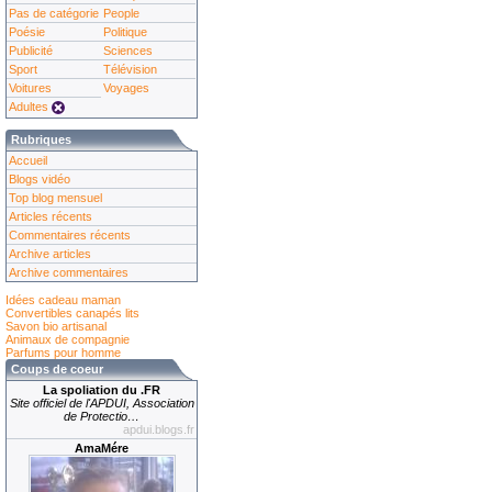
Pas de catégorie
People
Poésie
Politique
Publicité
Sciences
Sport
Télévision
Voitures
Voyages
Adultes
Rubriques
Accueil
Blogs vidéo
Top blog mensuel
Articles récents
Commentaires récents
Archive articles
Archive commentaires
Idées cadeau maman
Convertibles canapés lits
Savon bio artisanal
Animaux de compagnie
Parfums pour homme
Coups de coeur
La spoliation du .FR
Site officiel de l'APDUI, Association
de Protectio…
apdui.blogs.fr
AmaMére