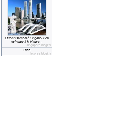
Etudiant frenchi à Singapour en
echange à la Nanya…
singapore.blogit.fr
Rien
lacorse.blogit.fr