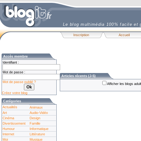
Le blog multimédia 100% facile et g
Inscription
Accueil
Accès membre
Identifiant :
Mot de passe :
Articles récents (J-5)
Mot de passe oublié ?
Afficher les blogs adu
Créez votre blog
Catégories
Actualités
Animaux
Art
Audio-Vidéo
Cinéma
Design
Divertissement
Famille
Humour
Informatique
Internet
Littérature
Moi
Musique