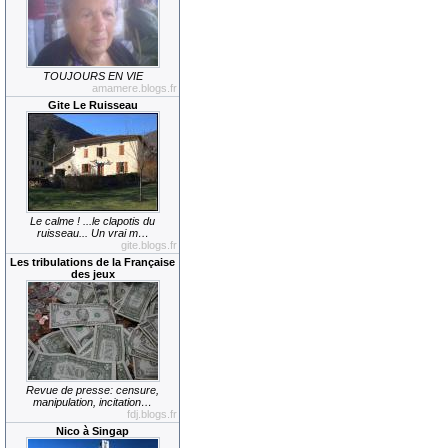
TOUJOURS EN VIE
amamere.blogs.fr
Gite Le Ruisseau
Le calme ! ...le clapotis du
ruisseau... Un vrai m…
gite.blogs.fr
Les tribulations de la Française
des jeux
Revue de presse: censure,
manipulation, incitation…
fdj.blogs.fr
Nico à Singap