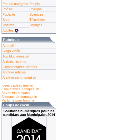
Pas de catégorie
People
Poésie
Politique
Publicité
Sciences
Sport
Télévision
Voitures
Voyages
Adultes
Rubriques
Accueil
Blogs vidéo
Top blog mensuel
Articles récents
Commentaires récents
Archive articles
Archive commentaires
Idées cadeau maman
Convertibles canapés lits
Savon bio artisanal
Animaux de compagnie
Parfums pour homme
Coups de coeur
Solutions numériques pour les
candidats aux Municipales 2014