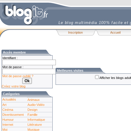
Le blog multimédia 100% facile et g
Inscription
Accueil
Accès membre
Identifiant :
Mot de passe :
Meilleures visites
Mot de passe oublié ?
Afficher les blogs adu
Créez votre blog
Catégories
Actualités
Animaux
Art
Audio-Vidéo
Cinéma
Design
Divertissement
Famille
Humour
Informatique
Internet
Littérature
Moi
Musique