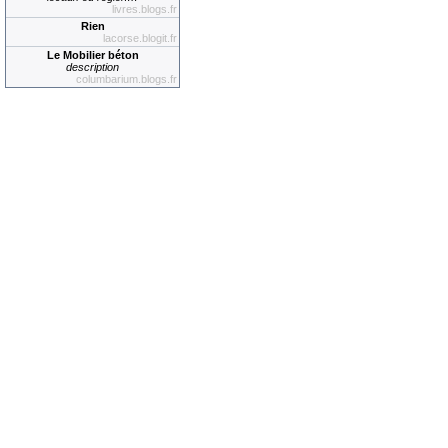
livres.blogs.fr
Rien
lacorse.blogit.fr
Le Mobilier béton
description
columbarium.blogs.fr