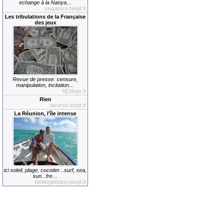
echange à la Nanya…
singapore.blogit.fr
Les tribulations de la Française
des jeux
Revue de presse: censure,
manipulation, incitation…
fdj.blogs.fr
Rien
lacorse.blogit.fr
La Réunion, l'île intense
ici soleil, plage, cocotier...surf, sea,
sun...fre…
bloblogbloblog.blogit.fr