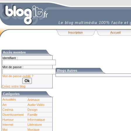
Le blog multimédia 100% facile et g
Inscription
Accueil
Accès membre
Identifiant :
Mot de passe :
Blogs Autres
Mot de passe oublié ?
Créez votre blog
Catégories
Actualités
Animaux
Art
Audio-Vidéo
Cinéma
Design
Divertissement
Famille
Humour
Informatique
Internet
Littérature
Moi
Musique