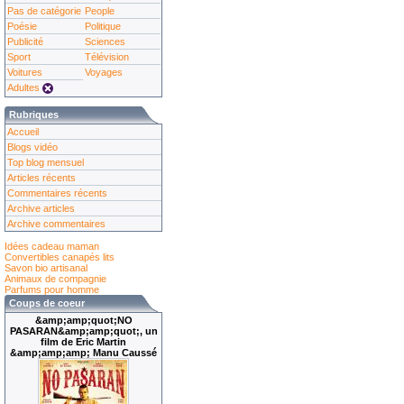
Pas de catégorie
People
Poésie
Politique
Publicité
Sciences
Sport
Télévision
Voitures
Voyages
Adultes
Rubriques
Accueil
Blogs vidéo
Top blog mensuel
Articles récents
Commentaires récents
Archive articles
Archive commentaires
Idées cadeau maman
Convertibles canapés lits
Savon bio artisanal
Animaux de compagnie
Parfums pour homme
Coups de coeur
&amp;amp;quot;NO
PASARAN&amp;amp;quot;, un
film de Eric Martin
&amp;amp;amp; Manu Caussé