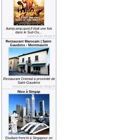
&amp;amp;quot;Il était une fois
dans le Sud-Ou…
nopasaran.blogs.fr
Restaurant Marocain | Saint-
Gaudens - Montmaurin
Restaurant Oriental à proximité de
Saint-Gaudens
restaurant-marocain.blogs.fr
Nico à Singap
Etudiant frenchi à Singapour en