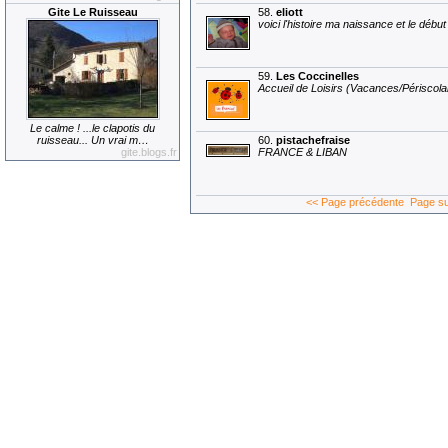
58.
eliott
Gite Le Ruisseau
voici l'histoire ma naissance et le débu
59.
Les Coccinelles
Accueil de Loisirs (Vacances/Périscolai
Le calme ! ...le clapotis du
60.
pistachefraise
ruisseau... Un vrai m…
FRANCE & LIBAN
gite.blogs.fr
<< Page précédente
Page su