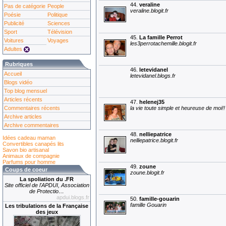
44.
veraline
Pas de catégorie
People
veraline.blogit.fr
Poésie
Politique
Publicité
Sciences
Sport
Télévision
45.
La famille Perrot
Voitures
Voyages
les3perrotachemille.blogit.fr
Adultes
Rubriques
46.
letevidanel
Accueil
letevidanel.blogs.fr
Blogs vidéo
Top blog mensuel
Articles récents
47.
helenej35
la vie toute simple et heureuse de moi!! 
Commentaires récents
Archive articles
Archive commentaires
48.
nelliepatrice
Idées cadeau maman
nelliepatrice.blogit.fr
Convertibles canapés lits
Savon bio artisanal
Animaux de compagnie
Parfums pour homme
49.
zoune
Coups de coeur
zoune.blogit.fr
La spoliation du .FR
Site officiel de l'APDUI, Association
de Protectio…
apdui.blogs.fr
50.
famille-gouarin
famille Gouarin
Les tribulations de la Française
des jeux