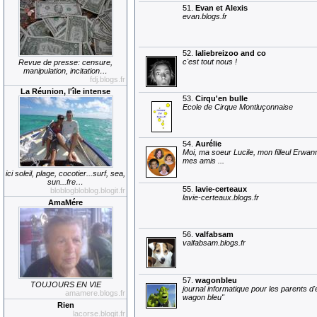
51.
Evan et Alexis
evan.blogs.fr
52.
laliebreizoo and co
c'est tout nous !
Revue de presse: censure,
manipulation, incitation…
fdj.blogs.fr
La Réunion, l'île intense
53.
Cirqu'en bulle
Ecole de Cirque Montluçonnaise
54.
Aurélie
Moi, ma soeur Lucile, mon filleul Erwan
mes amis ...
ici soleil, plage, cocotier...surf, sea,
sun...fre…
55.
lavie-certeaux
bloblogbloblog.blogit.fr
lavie-certeaux.blogs.fr
AmaMére
56.
valfabsam
valfabsam.blogs.fr
57.
wagonbleu
TOUJOURS EN VIE
journal informatique pour les parents d'e
amamere.blogs.fr
wagon bleu"
Rien
lacorse.blogit.fr