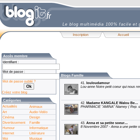
Le blog multimédia 100% facile et g
Inscription
Accueil
Accès membre
Identifiant :
Mot de passe :
Blogs Famille
Mot de passe oublié ?
41.
louloudamour
Lou-anne Notre petit coeur qui nous rem
Créez votre blog
Catégories
42.
Madame KANGALE Walou Be…
Actualités
Animaux
PHARMACIE "AMINA" Niamey ( Rep. 
Art
Audio-Vidéo
Cinéma
Design
Divertissement
Famille
43.
Anna et sa petite soeur…
8 Novembre 2007 - Anna a une petite 
Humour
Informatique
Internet
Littérature
Moi
Musique